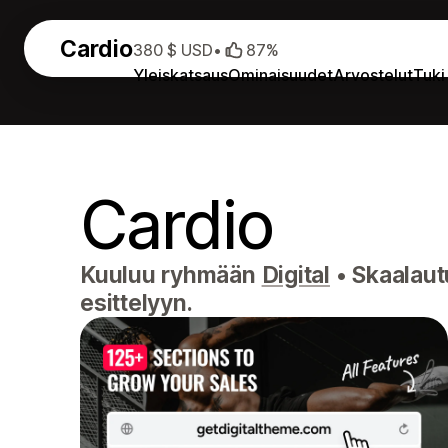
Cardio
380 $ USD
•
87%
Yleiskatsaus
Ominaisuudet
Arvostelut
Tuki
Cardio
Kuuluu ryhmään
Digital
•
Skaalautu
esittelyyn.