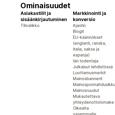
Ominaisuudet
Asiakastilit ja
Markkinointi ja
sisäänkirjautuminen
konversio
Tilivalikko
Ajastin
Blogit
EU-käännökset
(englanti, ranska,
italia, saksa ja
espanja)
Iän todentaja
Julkaisut lehdistössä
Luottamusmerkit
Mainosbannerit
Mainosponnahdusikk
Mainosruudut
Mukautettava
yhteydenottolomake
Oikealta
vasemmalle