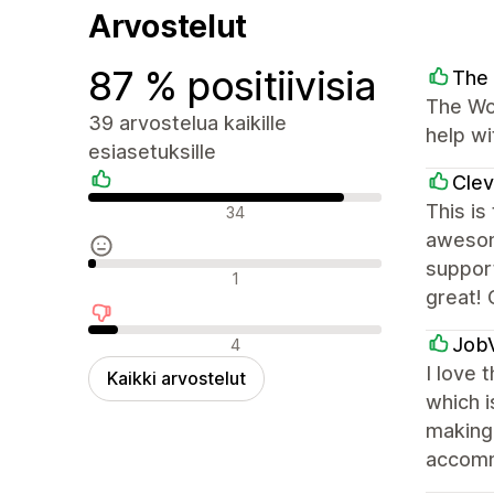
Arvostelut
87 % positiivisia
The 
The Wor
39 arvostelua kaikille
help wi
esiasetuksille
Clev
Positiiviset arvostelut
This is
34
awesom
support
Neutraalit arvostelut
1
great! 
Negatiiviset arvostelut
Job
4
I love 
Kaikki arvostelut
which i
making 
accomm