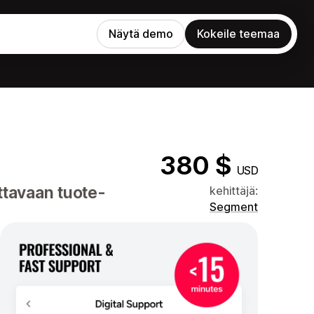
Näytä demo
Kokeile teemaa
380 $
USD
ttavaan tuote-
kehittäjä:
Segment