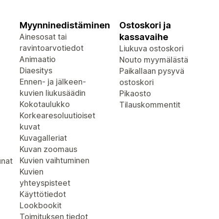
Myynninedistäminen
Ostoskori ja
Ainesosat tai
kassavaihe
ravintoarvotiedot
Liukuva ostoskori
Animaatio
Nouto myymälästä
Diaesitys
Paikallaan pysyvä
Ennen- ja jälkeen-
ostoskori
kuvien liukusäädin
Pikaosto
Kokotaulukko
Tilauskommentit
Korkearesoluutioiset
kuvat
Kuvagalleriat
Kuvan zoomaus
Kuvien vaihtuminen
unat
Kuvien
yhteyspisteet
Käyttötiedot
Lookbookit
Toimituksen tiedot