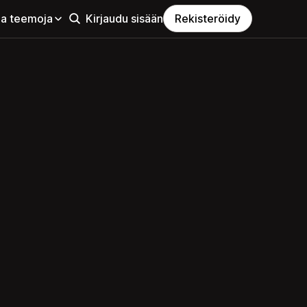
aa teemoja
Kirjaudu sisään
Rekisteröidy