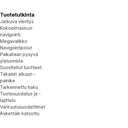
Tuotetutkinta
Jatkuva vieritys
Kokoelmasivun
navigointi
Megavalikko
Navigointipolut
Paikallaan pysyvä
ylätunniste
Suositellut tuotteet
Takaisin alkuun -
painike
Tarkennettu haku
Tuotesuodatus ja -
lajittelu
Väriruutusuodattimet
Äskettäin katsottu