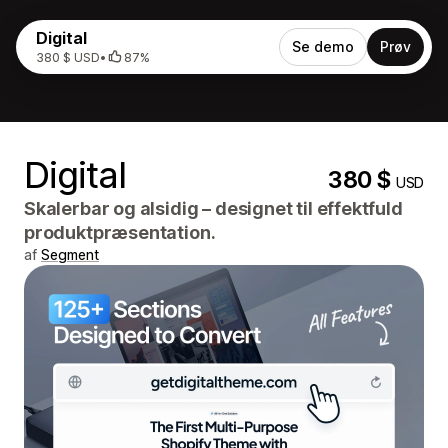
Digital
Se demo
Prøv
380 $ USD
•
87%
Digital
380 $
USD
Skalerbar og alsidig – designet til effektfuld
produktpræsentation.
af
Segment