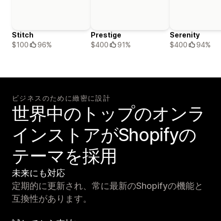
Stitch
Prestige
Serenity
$100
96%
$400
91%
$400
94%
ビジネスのために緻密に設計
世界中のトップのオンラ
インストアがShopifyの
テーマを採用
未来にも対応
定期的に更新され、常に最新のShopifyの機能と
互換性があります。