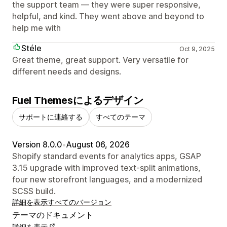
the support team — they were super responsive,
helpful, and kind. They went above and beyond to
help me with
Stéle
Oct 9, 2025
Great theme, great support. Very versatile for
different needs and designs.
Fuel Themesによるデザイン
サポートに連絡する
すべてのテーマ
Version 8.0.0
•
August 06, 2026
Shopify standard events for analytics apps, GSAP
3.15 upgrade with improved text-split animations,
four new storefront languages, and a modernized
SCSS build.
詳細を表示
すべてのバージョン
テーマのドキュメント
詳細を表示