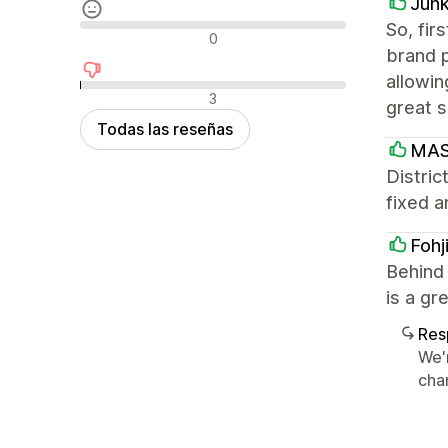
Jun
So, fir
Reseñas neutras
0
brand p
allowin
Reseñas negativas
3
great s
Todas las reseñas
MAS
Distric
fixed a
Fohj
Behind 
is a gr
Res
We'
chan