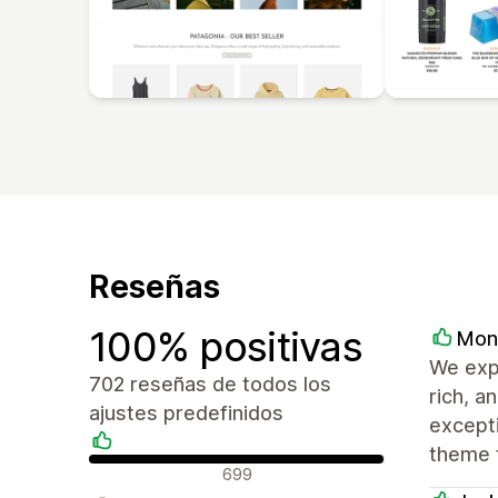
Reseñas
100% positivas
Mon
We expl
702 reseñas de todos los
rich, 
ajustes predefinidos
excepti
theme f
Reseñas positivas
699