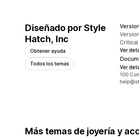
Diseñado por Style
Version 
Version 
Hatch, Inc
Critica
Ver deta
Obtener ayuda
Docume
Todos los temas
Ver deta
Detalles
100 Com
help@st
Más temas de joyería y ac