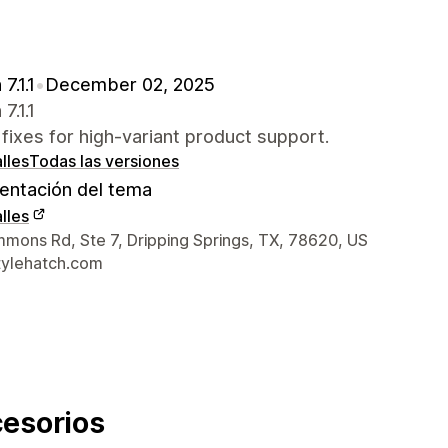
7.1.1
•
December 02, 2025
7.1.1
l fixes for high-variant product support.
lles
Todas las versiones
ntación del tema
lles
 de contacto del diseñador
mons Rd, Ste 7, Dripping Springs, TX, 78620, US
ylehatch.com
cesorios