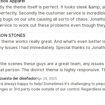
kbox Apparel
stly the theme itself is perfect. It looks sleek &amp; 
erfectly. Secondly the customer service is incredib
g bugs on our site causing all sorts of chaos. Jon
ervice to work out these problems even though they 
ON STONES
t theme works really great. And what's even better i
ny issues I had immediately. Special thanks to Jonat
i
the scenes these guys are a great team, any issues t
eat person. The district theme is highly responsive. 
puesta del diseñador
Apr 24, 2025
re always happy to help! Sometimes it's challenging to pin
ges or 3rd party code outside of our control. Regardless we'