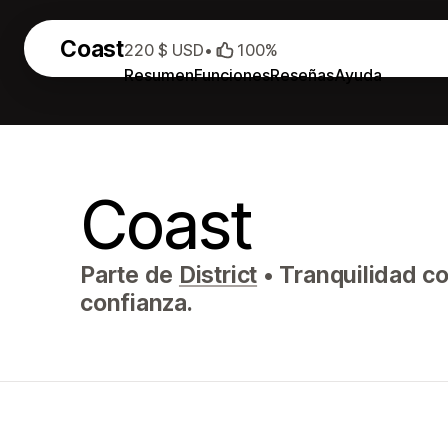
Coast
220 $ USD
•
100%
Resumen
Funciones
Reseñas
Ayuda
Coast
Parte de
District
•
Tranquilidad co
confianza.