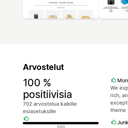
Arvostelut
100 %
Mon
We expl
positiivisia
rich, 
excepti
702 arvostelua kaikille
theme f
esiasetuksille
Jun
Positiiviset arvostelut
699