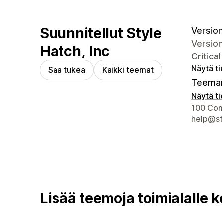
Suunnitellut Style
Version 
Version 
Hatch, Inc
Critica
Näytä t
Saa tukea
Kaikki teemat
Teeman
Näytä t
Suunnitt
100 Com
help@st
Lisää teemoja toimialalle k