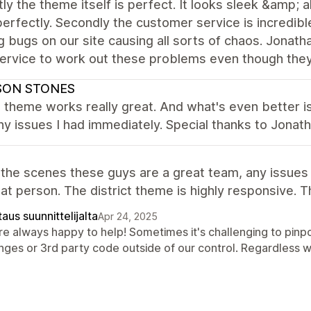
stly the theme itself is perfect. It looks sleek &amp; 
erfectly. Secondly the customer service is incredib
g bugs on our site causing all sorts of chaos. Jon
ervice to work out these problems even though they 
ON STONES
t theme works really great. And what's even better i
ny issues I had immediately. Special thanks to Jonat
i
the scenes these guys are a great team, any issues t
eat person. The district theme is highly responsive. 
aus suunnittelijalta
Apr 24, 2025
re always happy to help! Sometimes it's challenging to pin
ges or 3rd party code outside of our control. Regardless we'