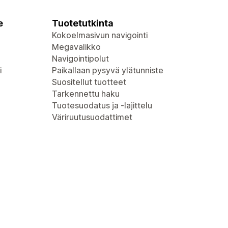
e
Tuotetutkinta
Kokoelmasivun navigointi
Megavalikko
Navigointipolut
i
Paikallaan pysyvä ylätunniste
Suositellut tuotteet
Tarkennettu haku
Tuotesuodatus ja -lajittelu
Väriruutusuodattimet