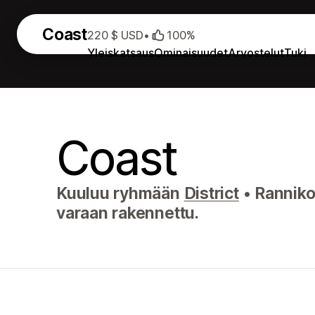
Coast
220 $ USD
•
100%
Yleiskatsaus
Ominaisuudet
Arvostelut
Tuki
Coast
Kuuluu ryhmään
District
•
Rannikon
varaan rakennettu.