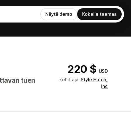
Näytä demo
Kokeile teemaa
220 $
USD
ettavan tuen
kehittäjä:
Style Hatch,
Inc