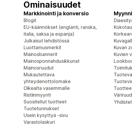
Ominaisuudet
Markkinointi ja konversio
Myynni
Blogit
Diaesity
EU-käännökset (englanti, ranska,
Kokotau
italia, saksa ja espanja)
Korkeare
Julkaisut lehdistössä
Kuvagall
Luottamusmerkit
Kuvan 
Mainosbannerit
Kuvien 
Mainosponnahdusikkunat
Lookboo
Mainosruudut
Toimitu
Mukautettava
Tuoteva
yhteydenottolomake
Tuotevi
Oikealta vasemmalle
Tuottee
Ristiinmyynti
Väriruud
Suositellut tuotteet
Yhdistel
Tuotetunnukset
Usein kysyttyä -sivu
Varastolaskuri