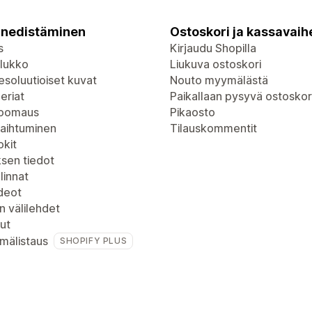
nedistäminen
Ostoskori ja kassavaih
s
Kirjaudu Shopilla
lukko
Liukuva ostoskori
soluutioiset kuvat
Nouto myymälästä
eriat
Paikallaan pysyvä ostoskor
zoomaus
Pikaosto
vaihtuminen
Tilauskommentit
kit
ksen tiedot
linnat
deot
n välilehdet
ut
mälistaus
SHOPIFY PLUS