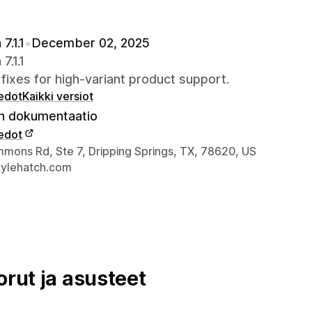
7.1.1
•
December 02, 2025
7.1.1
l fixes for high-variant product support.
iedot
Kaikki versiot
 dokumentaatio
iedot
elijan yhteystiedot
mons Rd, Ste 7, Dripping Springs, TX, 78620, US
ylehatch.com
orut ja asusteet