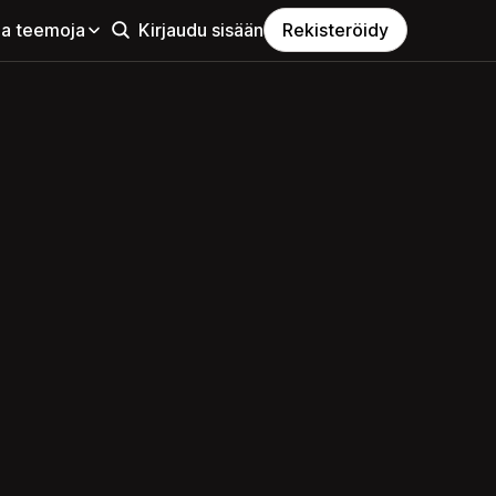
aa teemoja
Kirjaudu sisään
Rekisteröidy