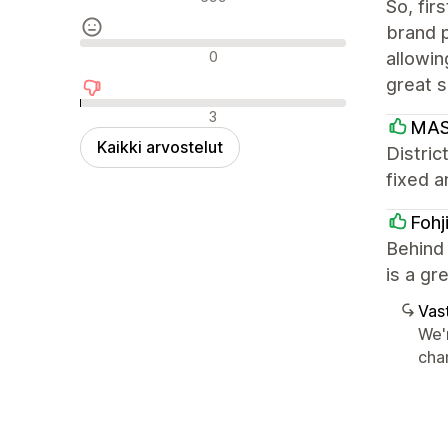
So, fir
brand p
Neutraalit arvostelut
0
allowin
great s
Negatiiviset arvostelut
3
MAS
Kaikki arvostelut
Distric
fixed a
Fohj
Behind 
is a gr
Vast
We'
chan