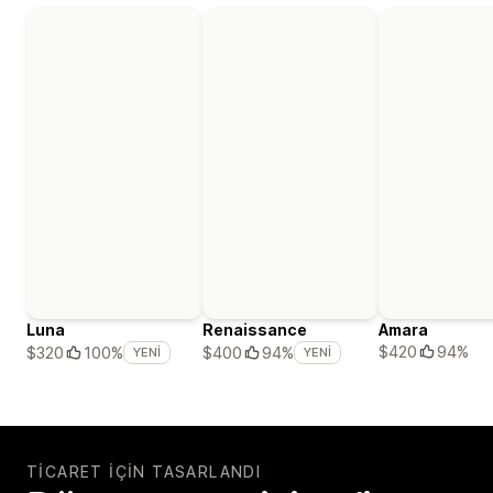
Luna
Renaissance
Amara
$420
94%
$320
100%
$400
94%
YENI
YENI
TICARET IÇIN TASARLANDI