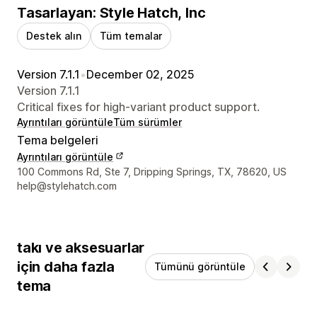
Tasarlayan: Style Hatch, Inc
Destek alın
Tüm temalar
Version 7.1.1
•
December 02, 2025
Version 7.1.1
Critical fixes for high-variant product support.
Ayrıntıları görüntüle
Tüm sürümler
Tema belgeleri
Ayrıntıları görüntüle
Tasarımcı iletişim bilgileri
100 Commons Rd, Ste 7, Dripping Springs, TX, 78620, US
help@stylehatch.com
takı ve aksesuarlar
için daha fazla
Tümünü görüntüle
tema