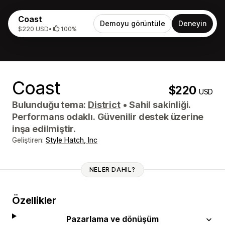
Coast
Demoyu görüntüle
Deneyin
$220 USD
•
100%
Coast
$220
USD
Bulunduğu tema:
District
•
Sahil sakinliği.
Performans odaklı. Güvenilir destek üzerine
inşa edilmiştir.
Geliştiren:
Style Hatch, Inc
NELER DAHIL?
Özellikler
Pazarlama ve dönüşüm