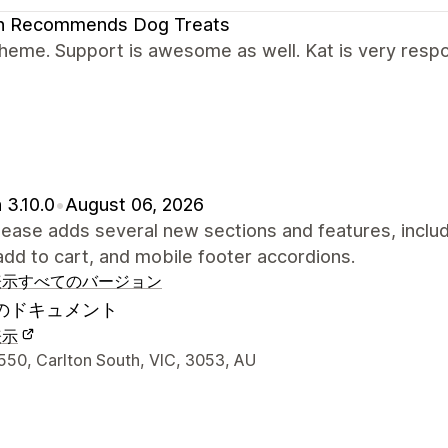
an Recommends Dog Treats
heme. Support is awesome as well. Kat is very respo
 3.10.0
•
August 06, 2026
lease adds several new sections and features, inclu
add to cart, and mobile footer accordions.
表示
すべてのバージョン
のドキュメント
表示
ナーの連絡先情報
550, Carlton South, VIC, 3053, AU