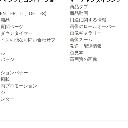
商品タブ
商品動画
(EN、FR、IT、DE、ES)
用途に関する情報
め商品
画像のロールオーバー
る質問ページ
画像ギャラリー
トダウンタイマー
画像ズーム
マイズ可能なお問い合わせフ
発送・配達情報
色見本
セル
高画質の画像
トバッジ
ーションバナー
ア掲載
ー内プロモーション
ッジ
ウンター