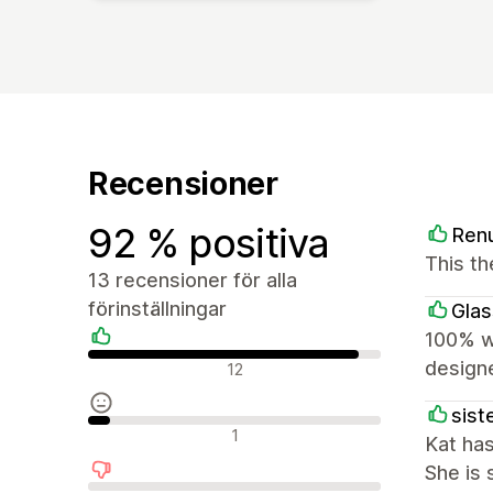
Recensioner
92 % positiva
Ren
This th
13 recensioner för alla
förinställningar
Glas
100% wo
Positiva recensioner
design
12
siste
Neutrala recensioner
1
Kat has
She is 