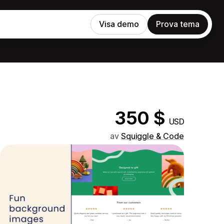
Visa demo
Prova tema
350 $
USD
av
Squiggle & Code