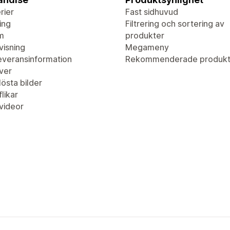
rier
Fast sidhuvud
ing
Filtrering och sortering av
m
produkter
visning
Megameny
leveransinformation
Rekommenderade produkt
ver
östa bilder
likar
videor