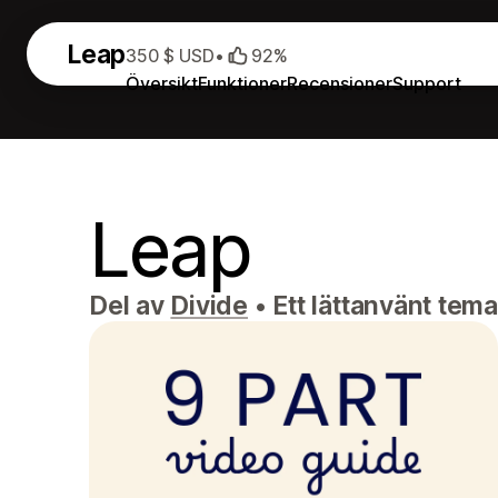
Leap
350 $ USD
•
92%
Översikt
Funktioner
Recensioner
Support
Leap
Del av
Divide
•
Ett lättanvänt tema