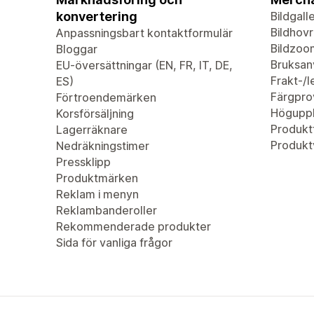
konvertering
Bildgalle
Bildhovr
Anpassningsbart kontaktformulär
Bildzoo
Bloggar
Bruksan
EU-översättningar (EN, FR, IT, DE,
Frakt-/
ES)
Färgpro
Förtroendemärken
Höguppl
Korsförsäljning
Produktf
Lagerräknare
Produkt
Nedräkningstimer
Pressklipp
Produktmärken
Reklam i menyn
Reklambanderoller
Rekommenderade produkter
Sida för vanliga frågor