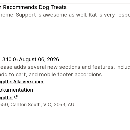
an Recommends Dog Treats
heme. Support is awesome as well. Kat is very respo
 3.10.0
•
August 06, 2026
lease adds several new sections and features, inclu
add to cart, and mobile footer accordions.
gifter
Alla versioner
okumentation
gifter
ns kontaktuppgifter
550, Carlton South, VIC, 3053, AU