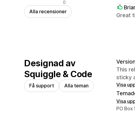
Negativa recensioner
0
Bri
Alla recensioner
Great t
Designad av
Version
This re
Squiggle & Code
sticky 
Visa upp
Få support
Alla teman
Temad
Visa upp
Designer
PO Box 