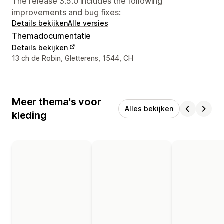
The release 3.5.0 includes the following
improvements and bug fixes:
Details bekijken
Alle versies
Themadocumentatie
Details bekijken
Contactgegevens ontwerper
13 ch de Robin, Gletterens, 1544, CH
Meer thema's voor
Alles bekijken
kleding