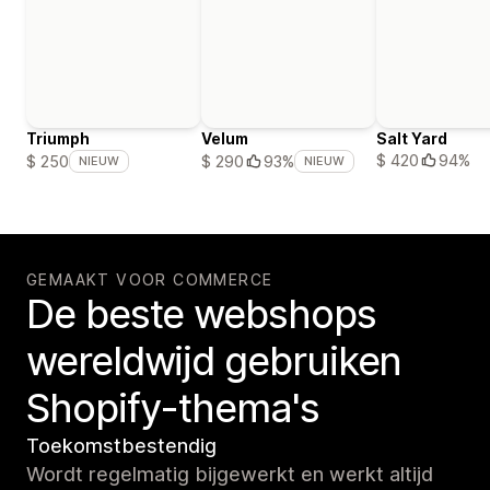
Triumph
Velum
Salt Yard
$ 420
94%
$ 250
$ 290
93%
NIEUW
NIEUW
GEMAAKT VOOR COMMERCE
De beste webshops
wereldwijd gebruiken
Shopify-thema's
Toekomstbestendig
Wordt regelmatig bijgewerkt en werkt altijd