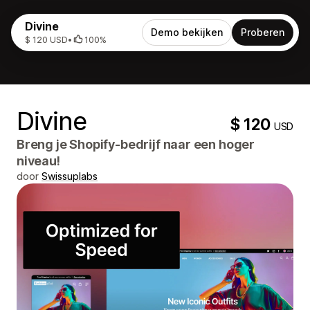
Divine
Demo bekijken
Proberen
$ 120 USD
•
100%
Divine
$ 120
USD
Breng je Shopify-bedrijf naar een hoger
niveau!
door
Swissuplabs