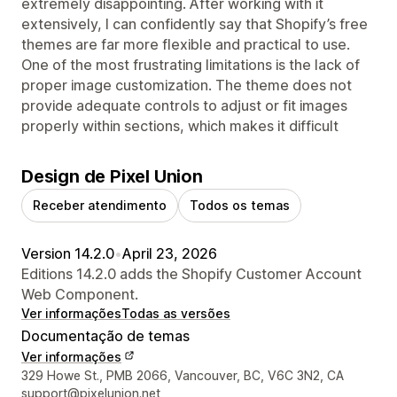
extremely disappointing. After working with it
extensively, I can confidently say that Shopify’s free
themes are far more flexible and practical to use.
One of the most frustrating limitations is the lack of
proper image customization. The theme does not
provide adequate controls to adjust or fit images
properly within sections, which makes it difficult
Design de Pixel Union
Receber atendimento
Todos os temas
Version 14.2.0
•
April 23, 2026
Editions 14.2.0 adds the Shopify Customer Account
Web Component.
Ver informações
Todas as versões
Documentação de temas
Ver informações
Informações de contato do designer
329 Howe St., PMB 2066, Vancouver, BC, V6C 3N2, CA
support@pixelunion.net