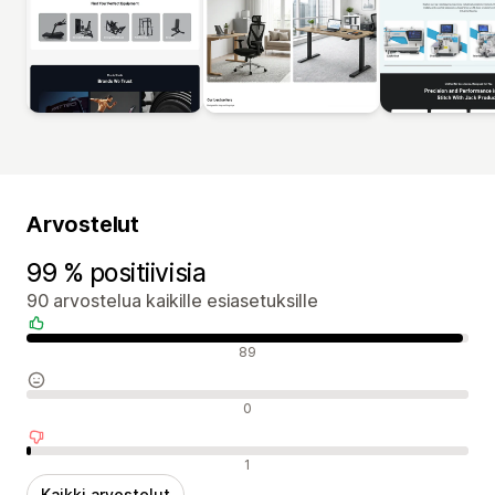
Arvostelut
99 % positiivisia
90 arvostelua kaikille esiasetuksille
Positiiviset arvostelut
89
Neutraalit arvostelut
0
Negatiiviset arvostelut
1
Kaikki arvostelut