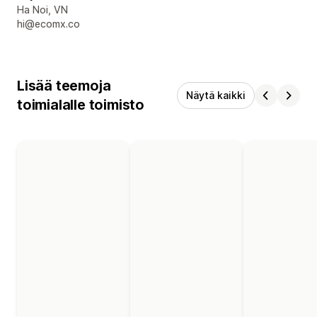
Suunnittelijan yhteystiedot
Ha Noi, VN
hi@ecomx.co
Lisää teemoja
Näytä kaikki
toimialalle toimisto