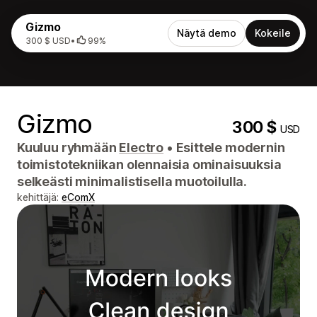
Gizmo
Näytä demo
Kokeile
300 $ USD
•
99%
Gizmo
300 $
USD
Kuuluu ryhmään
Electro
•
Esittele modernin
toimistotekniikan olennaisia ​​ominaisuuksia
selkeästi minimalistisella muotoilulla.
kehittäjä:
eComX