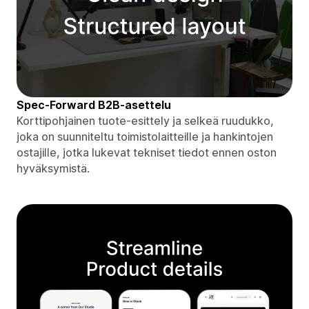
Spec-Forward B2B-asettelu
Korttipohjainen tuote-esittely ja selkeä ruudukko,
joka on suunniteltu toimistolaitteille ja hankintojen
ostajille, jotka lukevat tekniset tiedot ennen oston
hyväksymistä.