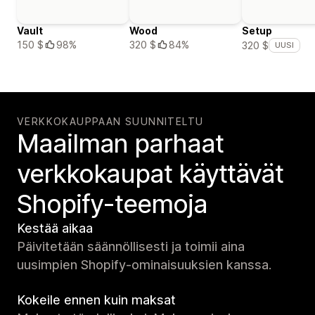
Vault
Wood
Setup
150 $
98%
320 $
84%
320 $
UUSI
VERKKOKAUPPAAN SUUNNITELTU
Maailman parhaat
verkko­kaupat käyttävät
Shopify-teemoja
Kestää aikaa
Päivitetään säännöllisesti ja toimii aina
uusimpien Shopify-ominaisuuksien kanssa.
Kokeile ennen kuin maksat