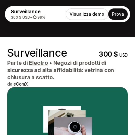
Surveillance
Visualizza demo
Prova
300 $ USD
•
99%
Surveillance
300 $
USD
Parte di
Electro
•
Negozi di prodotti di
sicurezza ad alta affidabilità: vetrina con
chiusura a scatto.
da
eComX