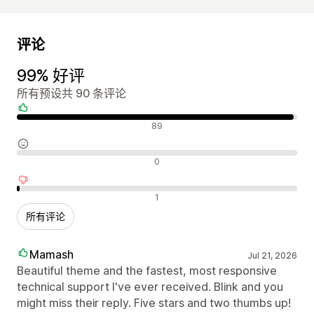
评论
99% 好评
所有预设共 90 条评论
好评
89
中评
0
差评
1
所有评论
Mamash
Jul 21, 2026
Beautiful theme and the fastest, most responsive
technical support I've ever received. Blink and you
might miss their reply. Five stars and two thumbs up!