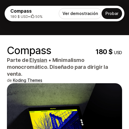
Compass
Ver demostración
Probar
180 $ USD
•
50%
Compass
180 $
USD
Parte de
Elysian
•
Minimalismo
monocromático. Diseñado para dirigir la
venta.
de
Koding Themes