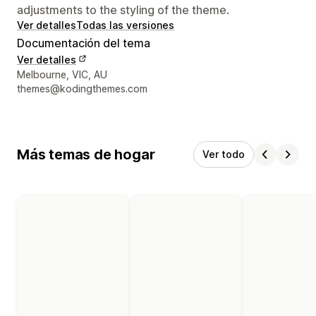
adjustments to the styling of the theme.
Ver detalles
Todas las versiones
Documentación del tema
Ver detalles
Detalles de contacto del diseñador
Melbourne, VIC, AU
themes@kodingthemes.com
Más temas de hogar
Ver todo