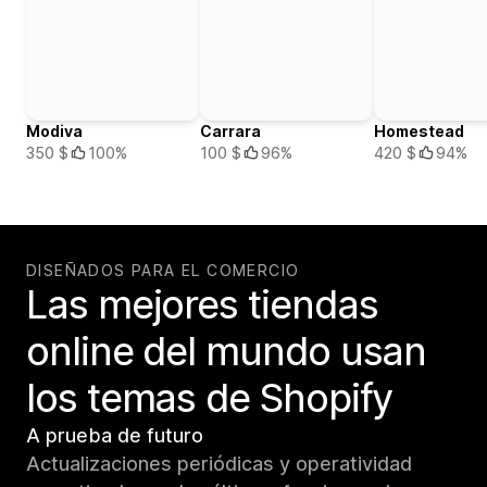
Modiva
Carrara
Homestead
350 $
100%
100 $
96%
420 $
94%
DISEÑADOS PARA EL COMERCIO
Las mejores tiendas
online del mundo usan
los temas de Shopify
A prueba de futuro
Actualizaciones periódicas y operatividad