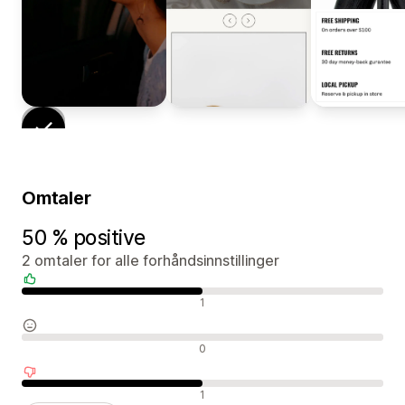
Omtaler
50 % positive
2 omtaler for alle forhåndsinnstillinger
Positive omtaler
1
Nøytrale omtaler
0
Negative omtaler
1