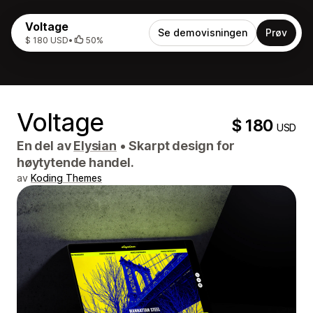
Voltage
Se demovisningen
Prøv
$ 180 USD
•
50%
Voltage
$ 180
USD
En del av
Elysian
•
Skarpt design for
høytytende handel.
av
Koding Themes