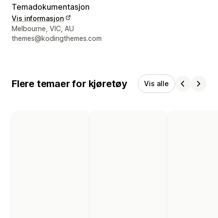
Temadokumentasjon
Vis informasjon
Designerens kontaktinfo
Melbourne, VIC, AU
themes@kodingthemes.com
Flere temaer for kjøretøy
Vis alle