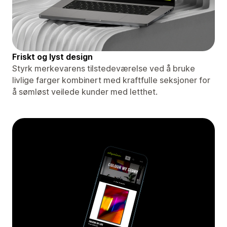
Friskt og lyst design
Styrk merkevarens tilstedeværelse ved å bruke
livlige farger kombinert med kraftfulle seksjoner for
å sømløst veilede kunder med letthet.