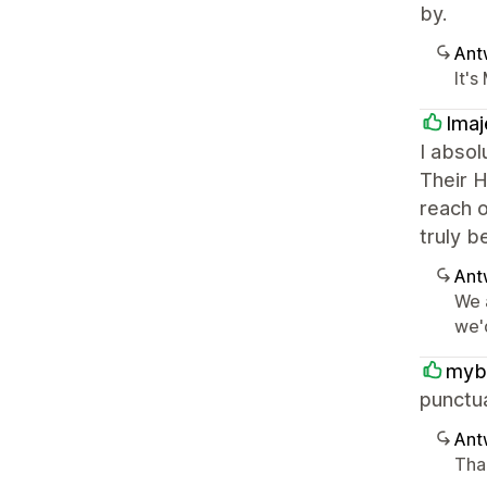
by.
Ant
It's
Imaj
I absol
Their H
reach o
truly b
Ant
We 
we'd
myb
punctua
Ant
Tha