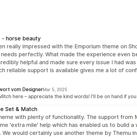
y - horse beauty
en really impressed with the Emporium theme on Shop
s needs perfectly. What made the experience even b
redibly helpful and made sure every issue I had was
ch reliable support is available gives me a lot of c
wort vom Designer
Mar 5, 2025
 Mitch here – appreciate the kind words! I'll be on hand if yo
e Set & Match
eme with plenty of functionality. The support from 
me 'extra mile' help which has enabled us to build a
. We would certainly use another theme by Themu in t