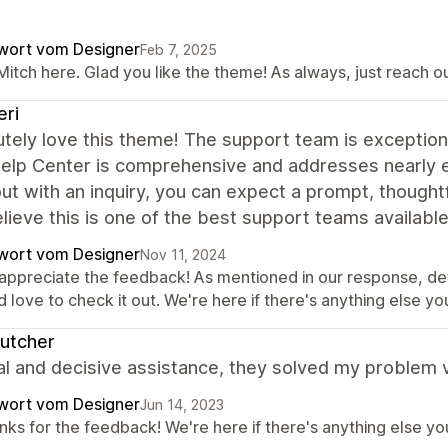
wort vom Designer
Feb 7, 2025
 Mitch here. Glad you like the theme! As always, just reach ou
eri
utely love this theme! The support team is exceptio
elp Center is comprehensive and addresses nearly e
ut with an inquiry, you can expect a prompt, thoughtfu
elieve this is one of the best support teams availabl
wort vom Designer
Nov 11, 2024
appreciate the feedback! As mentioned in our response, defi
 love to check it out. We're here if there's anything else y
utcher
l and decisive assistance, they solved my problem v
wort vom Designer
Jun 14, 2023
nks for the feedback! We're here if there's anything else yo