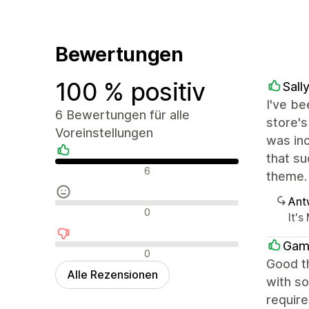
Bewertungen
100 % positiv
Sall
I've be
6 Bewertungen für alle
store'
Voreinstellungen
was inc
that su
Positive Bewertungen
6
theme.
Ant
Neutrale Bewertungen
0
It's
Gam
Negative Bewertungen
0
Good th
Alle Rezensionen
with so
require