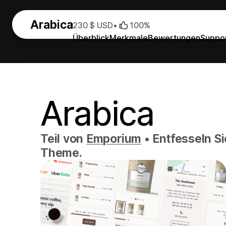
Arabica
230 $ USD
•
100%
Überblick
Merkmale
Bewertungen
Suppo
Arabica
Teil von
Emporium
•
Entfesseln Si
Theme.