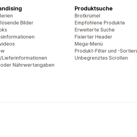
ndising
Produktsuche
lerien
Brotkrümel
lösende Bilder
Empfohlene Produkte
oks
Erweiterte Suche
sinformationen
Fixierter Header
videos
Mega-Menü
ow
Produkt-Filter und -Sortie
/Lieferinformationen
Unbegrenztes Scrollen
 oder Nährwertangaben