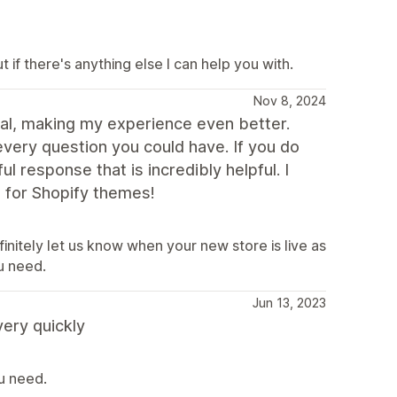
t if there's anything else I can help you with.
Nov 8, 2024
nal, making my experience even better.
very question you could have. If you do
l response that is incredibly helpful. I
e for Shopify themes!
nitely let us know when your new store is live as
ou need.
Jun 13, 2023
ery quickly
u need.