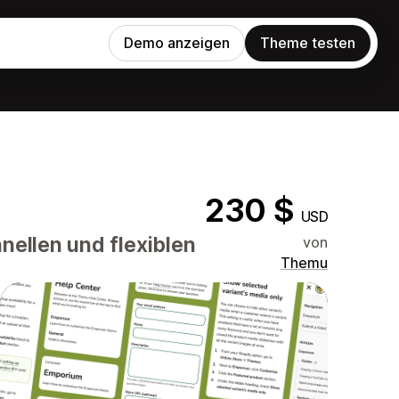
Demo anzeigen
Theme testen
230 $
USD
nellen und flexiblen
von
Themu