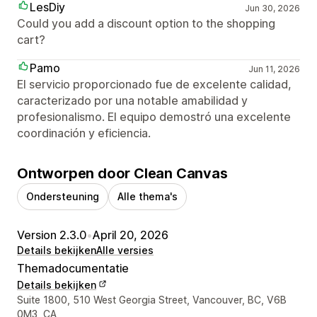
LesDiy
Jun 30, 2026
Could you add a discount option to the shopping
cart?
Pamo
Jun 11, 2026
El servicio proporcionado fue de excelente calidad,
caracterizado por una notable amabilidad y
profesionalismo. El equipo demostró una excelente
coordinación y eficiencia.
Ontworpen door Clean Canvas
Ondersteuning
Alle thema's
Version 2.3.0
•
April 20, 2026
Details bekijken
Alle versies
Themadocumentatie
Details bekijken
Contactgegevens ontwerper
Suite 1800, 510 West Georgia Street, Vancouver, BC, V6B
0M3, CA