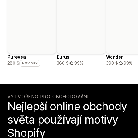
Purevea
Eurus
Wonder
360 $
99%
390 $
99%
280 $
NOVINKY
VYTVOŘENO PRO OBCHODOVÁNÍ
Nejlepší online obchody
světa používají motivy
Shopify