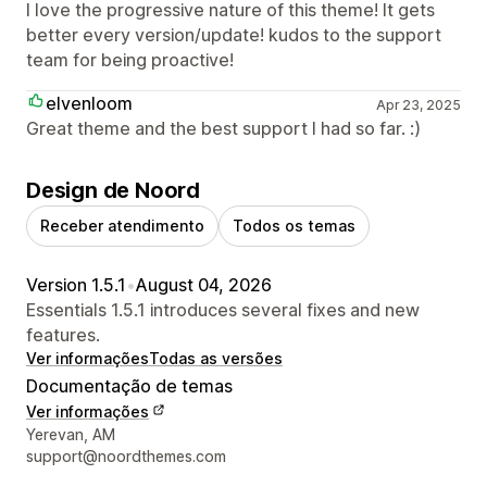
I love the progressive nature of this theme! It gets
better every version/update! kudos to the support
team for being proactive!
elvenloom
Apr 23, 2025
Great theme and the best support I had so far. :)
Design de Noord
Receber atendimento
Todos os temas
Version 1.5.1
•
August 04, 2026
Essentials 1.5.1 introduces several fixes and new
features.
Ver informações
Todas as versões
Documentação de temas
Ver informações
Informações de contato do designer
Yerevan, AM
support@noordthemes.com