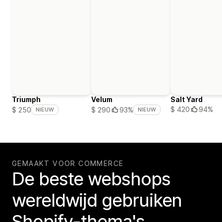
Triumph
Velum
Salt Yard
$ 420
94%
$ 250
$ 290
93%
NIEUW
NIEUW
GEMAAKT VOOR COMMERCE
De beste webshops
wereldwijd gebruiken
Shopify-thema's