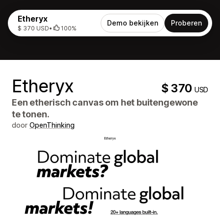
Etheryx
Demo bekijken
Proberen
$ 370 USD
•
100%
Etheryx
$ 370
USD
Een etherisch canvas om het buitengewone
te tonen.
door
OpenThinking