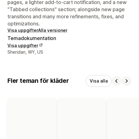
pages, a lighter add-to-cart notification, and a new
"Tabbed collections" section; alongside new page
transitions and many more refinements, fixes, and
optimizations.
Visa uppgifter
Alla versioner
Temadokumentation
Visa uppgifter
Designerns kontaktuppgifter
Sheridan, WY, US
Fler teman för kläder
Visa alla