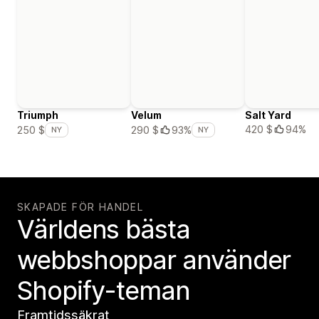
Triumph
Velum
Salt Yard
420 $
94%
250 $
290 $
93%
NY
NY
SKAPADE FÖR HANDEL
Världens bästa
webbshoppar använder
Shopify-teman
Framtidssäkrat