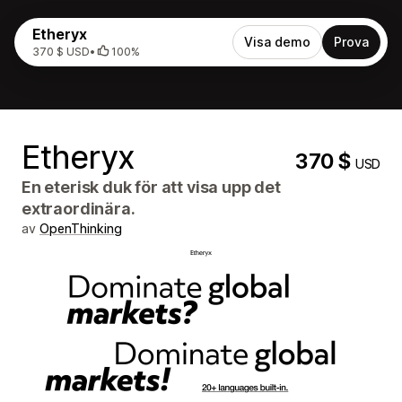
Etheryx
Visa demo
Prova
370 $ USD
•
100%
Etheryx
370 $
USD
En eterisk duk för att visa upp det
extraordinära.
av
OpenThinking