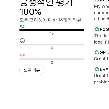
긍정적인 평가
My whol
100%
commer
a bunch
모든 프리셋에 대한 18개의 리뷰
Popu
긍정적인 리뷰
18
This is
ideal f
중립적인 리뷰
0
GET
Great 
부정적인 리뷰
0
ERA
모든 리뷰
Great C
problem