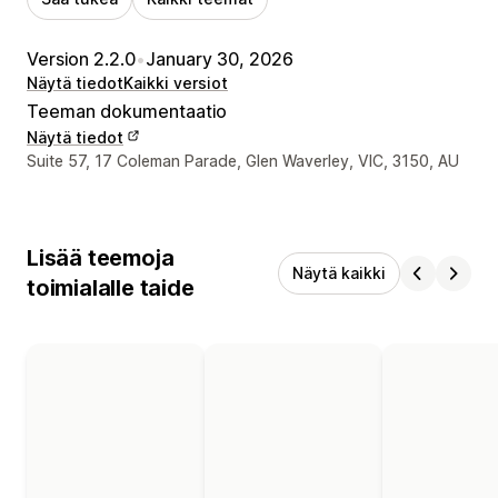
Version 2.2.0
•
January 30, 2026
Näytä tiedot
Kaikki versiot
Teeman dokumentaatio
Näytä tiedot
Suunnittelijan yhteystiedot
Suite 57, 17 Coleman Parade, Glen Waverley, VIC, 3150, AU
Lisää teemoja
Näytä kaikki
toimialalle taide