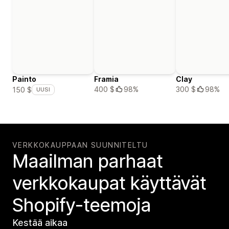
Painto
Framia
Clay
400 $
98%
300 $
98%
150 $
UUSI
VERKKOKAUPPAAN SUUNNITELTU
Maailman parhaat
verkko­kaupat käyttävät
Shopify-teemoja
Kestää aikaa