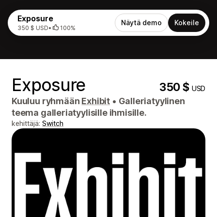
Exposure
Näytä demo
Kokeile
350 $ USD
•
100%
Exposure
350 $
USD
Kuuluu ryhmään
Exhibit
•
Galleriatyylinen
teema galleriatyylisille ihmisille.
kehittäjä:
Switch