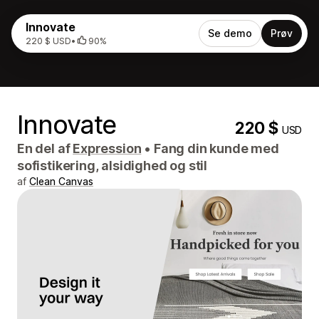
Innovate
Se demo
Prøv
220 $ USD
•
90%
Innovate
220 $
USD
En del af
Expression
•
Fang din kunde med
sofistikering, alsidighed og stil
af
Clean Canvas