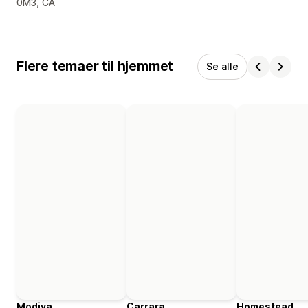
0M3, CA
Flere temaer til hjemmet
Se alle
Modiva
Carrara
Homestead