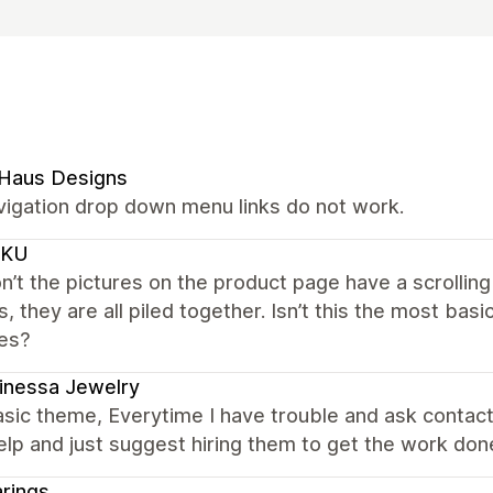
 Haus Designs
vigation drop down menu links do not work.
CKU
’t the pictures on the product page have a scrolling
s, they are all piled together. Isn’t this the most ba
es?
inessa Jewelry
sic theme, Everytime I have trouble and ask contac
elp and just suggest hiring them to get the work don
rings