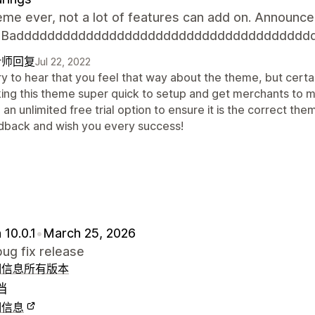
me ever, not a lot of features can add on. Announcem
n. Badddddddddddddddddddddddddddddddddddddd
计师回复
Jul 22, 2022
y to hear that you feel that way about the theme, but certai
ing this theme super quick to setup and get merchants to 
 an unlimited free trial option to ensure it is the correct 
dback and wish you every success!
 10.0.1
•
March 25, 2026
ug fix release
细信息
所有版本
档
细信息