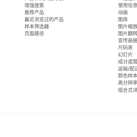
增强搜索
使用信
推荐产品
动画
最近浏览过的产品
图库
样本筛选器
图片缩
页面路径
图片翻
宣传画
尺码表
幻灯片
成分或
运输/配
颜色样
高分辨
组合式