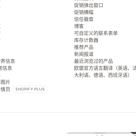
息
促销弹出窗口
促销横幅
信任徽章
放
博客
转
可自定义的联系表单
册
库存计数器
推荐产品
新闻报道
营养信息
最近浏览过的产品
送信息
欧盟官方语言翻译（英语、
本
大利语、德语、西班牙语）
率图片
详情页
SHOPIFY PLUS