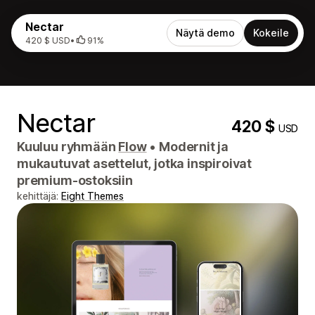
Nectar
Näytä demo
Kokeile
420 $ USD
•
91%
Nectar
420 $
USD
Kuuluu ryhmään
Flow
•
Modernit ja
mukautuvat asettelut, jotka inspiroivat
premium-ostoksiin
kehittäjä:
Eight Themes