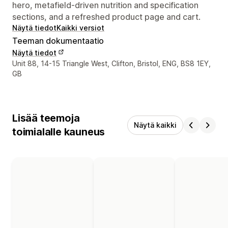
hero, metafield-driven nutrition and specification
sections, and a refreshed product page and cart.
Näytä tiedot
Kaikki versiot
Teeman dokumentaatio
Näytä tiedot
Suunnittelijan yhteystiedot
Unit 88, 14-15 Triangle West, Clifton, Bristol, ENG, BS8 1EY,
GB
Lisää teemoja
Näytä kaikki
toimialalle kauneus