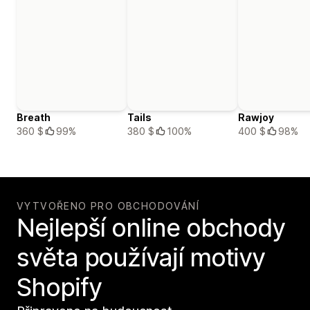
Breath
Tails
Rawjoy
360 $
99%
380 $
100%
400 $
98%
VYTVOŘENO PRO OBCHODOVÁNÍ
Nejlepší online obchody
světa používají motivy
Shopify