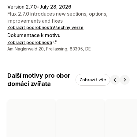
Version 2.7.0
•
July 28, 2026
Flux 2.7.0 introduces new sections, options,
improvements and fixes
Zobrazit podrobnosti
Všechny verze
Dokumentace k motivu
Zobrazit podrobnosti
Kontaktní údaje designéra
Am Naglerwald 20, Freilassing, 83395, DE
Další motivy pro obor
Zobrazit vše
domácí zvířata