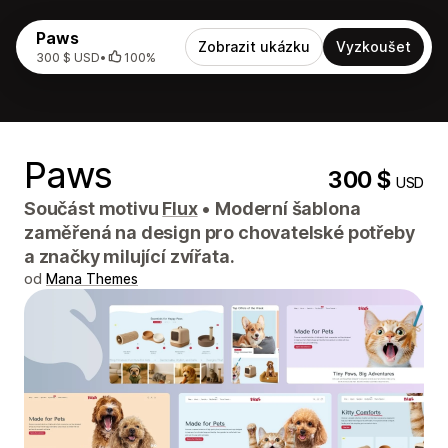
Paws
Zobrazit ukázku
Vyzkoušet
300 $ USD
•
100%
Paws
300 $
USD
Součást motivu
Flux
•
Moderní šablona
zaměřená na design pro chovatelské potřeby
a značky milující zvířata.
od
Mana Themes