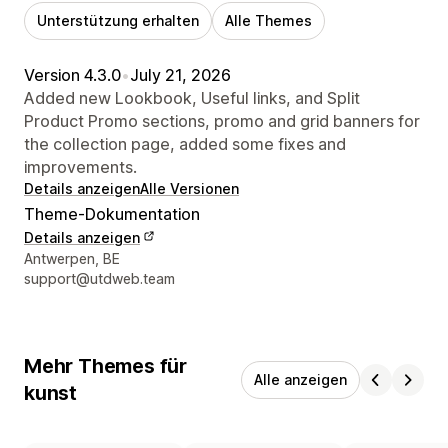
Unterstützung erhalten
Alle Themes
Version 4.3.0
•
July 21, 2026
Added new Lookbook, Useful links, and Split
Product Promo sections, promo and grid banners for
the collection page, added some fixes and
improvements.
Details anzeigen
Alle Versionen
Theme-Dokumentation
Details anzeigen
Designer-Kontaktdaten
Antwerpen, BE
support@utdweb.team
Mehr Themes für
Alle anzeigen
kunst