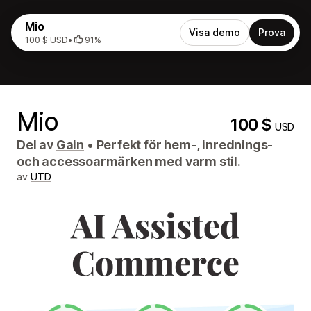
Mio
Visa demo
Prova
100 $ USD
•
91%
Mio
100 $
USD
Del av
Gain
•
Perfekt för hem-, inrednings-
och accessoarmärken med varm stil.
av
UTD