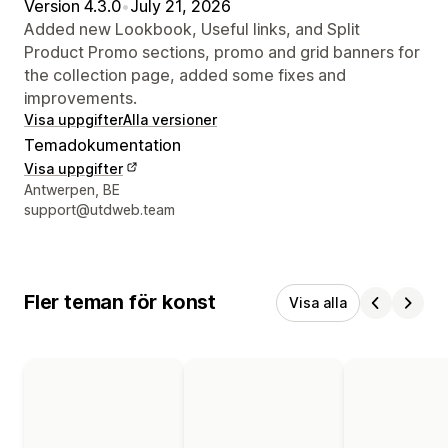
Version 4.3.0
•
July 21, 2026
Added new Lookbook, Useful links, and Split
Product Promo sections, promo and grid banners for
the collection page, added some fixes and
improvements.
Visa uppgifter
Alla versioner
Temadokumentation
Visa uppgifter
Designerns kontaktuppgifter
Antwerpen, BE
support@utdweb.team
Fler teman för konst
Visa alla