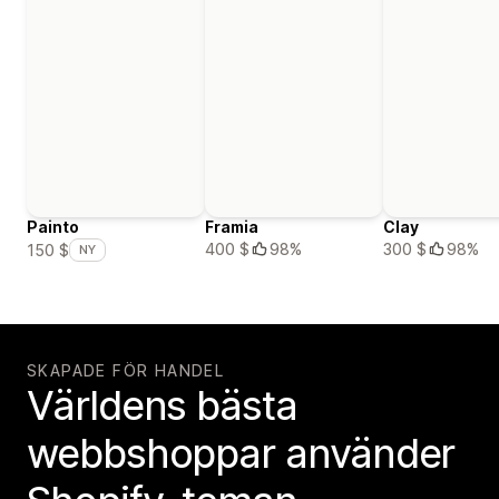
Painto
Framia
Clay
400 $
98%
300 $
98%
150 $
NY
SKAPADE FÖR HANDEL
Världens bästa
webbshoppar använder