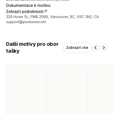
Dokumentace k motivu
Zobrazit podrobnosti
Kontaktní údaje designéra
329 Howe St., PMB 2066, Vancouver, BC, V6C 3N2, CA
support@pixelunion.net
Další motivy pro obor
Zobrazit vše
tašky