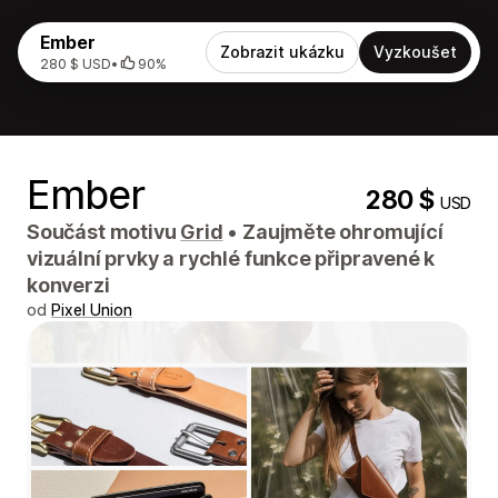
Ember
Zobrazit ukázku
Vyzkoušet
280 $ USD
•
90%
Ember
280 $
USD
Součást motivu
Grid
•
Zaujměte ohromující
vizuální prvky a rychlé funkce připravené k
konverzi
od
Pixel Union