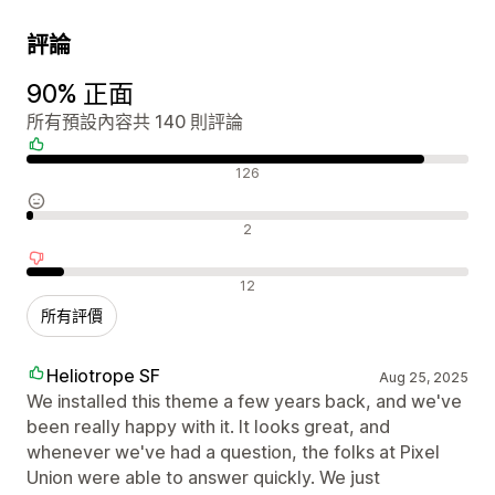
評論
90% 正面
所有預設內容共 140 則評論
正面評論
126
中立評論
2
負面評論
12
所有評價
Heliotrope SF
Aug 25, 2025
We installed this theme a few years back, and we've
been really happy with it. It looks great, and
whenever we've had a question, the folks at Pixel
Union were able to answer quickly. We just