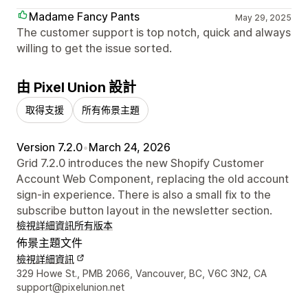
Madame Fancy Pants
May 29, 2025
The customer support is top notch, quick and always
willing to get the issue sorted.
由 Pixel Union 設計
取得支援
所有佈景主題
Version 7.2.0
•
March 24, 2026
Grid 7.2.0 introduces the new Shopify Customer
Account Web Component, replacing the old account
sign-in experience. There is also a small fix to the
subscribe button layout in the newsletter section.
檢視詳細資訊
所有版本
佈景主題文件
檢視詳細資訊
設計者聯絡詳細資訊
329 Howe St., PMB 2066, Vancouver, BC, V6C 3N2, CA
support@pixelunion.net