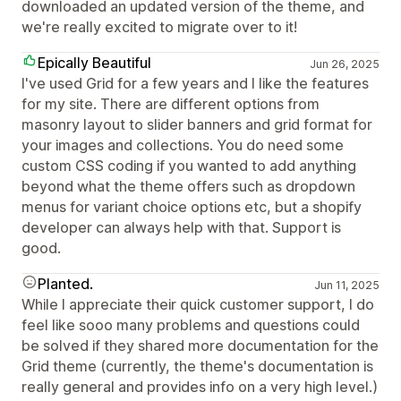
downloaded an updated version of the theme, and
we're really excited to migrate over to it!
Epically Beautiful
Jun 26, 2025
I've used Grid for a few years and I like the features
for my site. There are different options from
masonry layout to slider banners and grid format for
your images and collections. You do need some
custom CSS coding if you wanted to add anything
beyond what the theme offers such as dropdown
menus for variant choice options etc, but a shopify
developer can always help with that. Support is
good.
Planted.
Jun 11, 2025
While I appreciate their quick customer support, I do
feel like sooo many problems and questions could
be solved if they shared more documentation for the
Grid theme (currently, the theme's documentation is
really general and provides info on a very high level.)