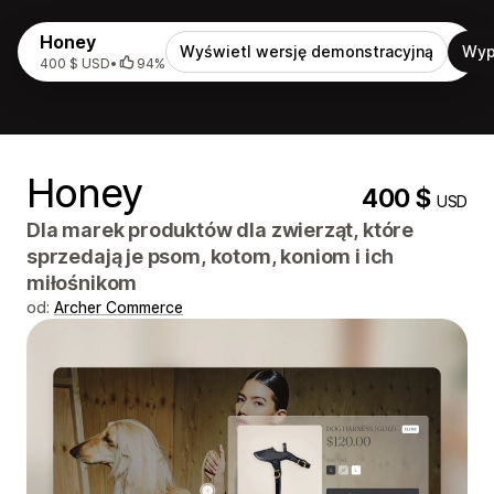
Honey
Wyświetl wersję demonstracyjną
Wyp
400 $ USD
•
94%
Honey
400 $
USD
Dla marek produktów dla zwierząt, które
sprzedają je psom, kotom, koniom i ich
miłośnikom
od:
Archer Commerce