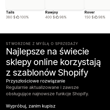
Tails
Rawjoy
Rover
380 $
100%
400 $
98%
150 $
98%
STWORZONE Z MYŚLĄ O SPRZEDAŻY
Najlepsze na świecie
sklepy online korzystają
z szablonów Shopify
Przyszłościowe rozwiązanie
Regularnie aktualizowane i zawsze
obsługujące najnowsze funkcje Shopify.
Wypróbuj, zanim kupisz