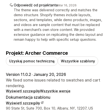
Odpowiedź od projektanta
Mar 16, 2026
The theme was delivered correctly and matches the
demo structure. Shopify themes include layouts,
sections, and templates, while demo products, images,
and videos are sample content that must be replaced
with a merchant’s own store content. We provided
extensive guidance on replicating the demo layout and
remain happy to help with specific setup questions.
Projekt: Archer Commerce
Uzyskaj pomoc techniczną
Wszystkie szablony
Version 11.0.2
•
January 20, 2026
We fixed some issues related to swatches and cart
rendering.
Wyświetl szczegóły
Wszystkie wersje
Dokumentacja szablonu
Wyświetl szczegóły
Dane kontaktowe projektanta
90 State St, Suite 700, Box 10, Albany, NY, 12207, US