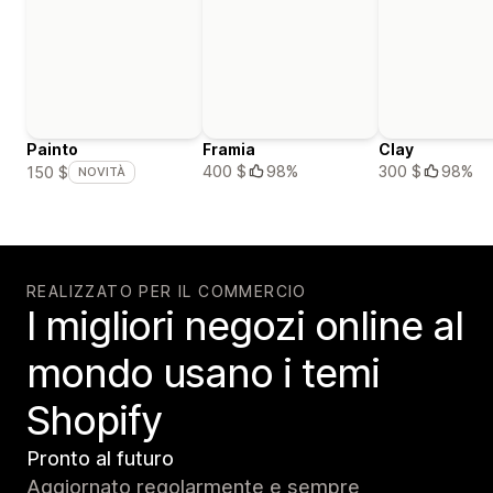
Painto
Framia
Clay
400 $
98%
300 $
98%
150 $
NOVITÀ
REALIZZATO PER IL COMMERCIO
I migliori negozi online al
mondo usano i temi
Shopify
Pronto al futuro
Aggiornato regolarmente e sempre