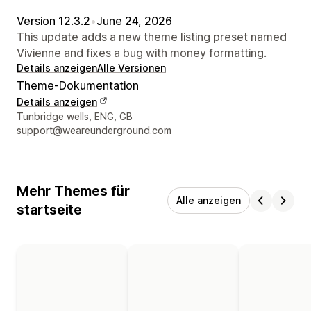
Version 12.3.2
•
June 24, 2026
This update adds a new theme listing preset named
Vivienne and fixes a bug with money formatting.
Details anzeigen
Alle Versionen
Theme-Dokumentation
Details anzeigen
Designer-Kontaktdaten
Tunbridge wells, ENG, GB
support@weareunderground.com
Mehr Themes für
Alle anzeigen
startseite