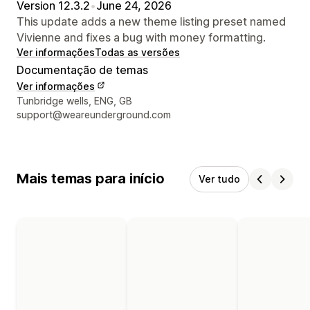
Version 12.3.2
•
June 24, 2026
This update adds a new theme listing preset named
Vivienne and fixes a bug with money formatting.
Ver informações
Todas as versões
Documentação de temas
Ver informações
Informações de contato do designer
Tunbridge wells, ENG, GB
support@weareunderground.com
Mais temas para início
Ver tudo