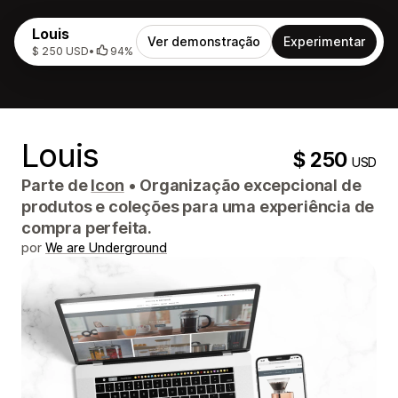
Louis
Ver demonstração
Experimentar
$ 250 USD
•
94%
Louis
$ 250
USD
Parte de
Icon
•
Organização excepcional de
produtos e coleções para uma experiência de
compra perfeita.
por
We are Underground