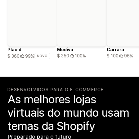
Placid
Modiva
Carrara
$ 350
100%
$ 100
96%
$ 360
99%
NOVO
DESENVOLVIDOS PARA O E-COMMERCE
As melhores lojas
virtuais do mundo usam
temas da Shopify
Preparado para o futuro