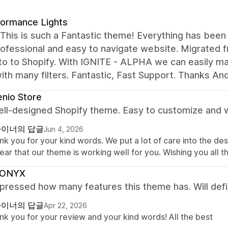
ormance Lights
his is such a Fantastic theme! Everything has been 
professional and easy to navigate website. Migrate
o to Shopify. With IGNITE - ALPHA we can easily man
ith many filters. Fantastic, Fast Support. Thanks An
nio Store
ell-designed Shopify theme. Easy to customize and w
이너의 답글
Jun 4, 2026
k you for your kind words. We put a lot of care into the des
ear that our theme is working well for you. Wishing you all t
ONYX
pressed how many features this theme has. Will defi
이너의 답글
Apr 22, 2026
nk you for your review and your kind words! All the best