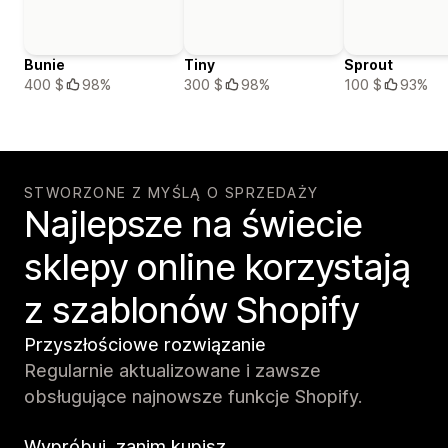
Bunie
Tiny
Sprout
400 $
98%
300 $
98%
100 $
93%
STWORZONE Z MYŚLĄ O SPRZEDAŻY
Najlepsze na świecie
sklepy online korzystają
z szablonów Shopify
Przyszłościowe rozwiązanie
Regularnie aktualizowane i zawsze
obsługujące najnowsze funkcje Shopify.
Wypróbuj, zanim kupisz