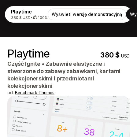
Playtime
Wyświetl wersję demonstracyjną
Wy
380 $ USD
•
100%
Playtime
380 $
USD
Część
Ignite
•
Zabawnie elastyczne i
stworzone do zabawy zabawkami, kartami
kolekcjonerskimi i przedmiotami
kolekcjonerskimi
od:
Benchmark Themes