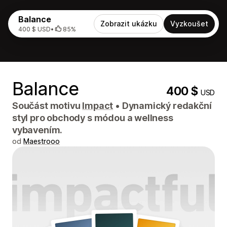
Balance
Zobrazit ukázku
Vyzkoušet
400 $ USD
•
85%
Balance
400 $
USD
Součást motivu
Impact
•
Dynamický redakční
styl pro obchody s módou a wellness
vybavením.
od
Maestrooo