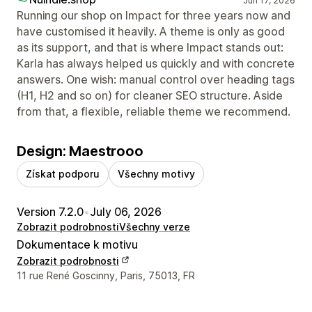
Jun 17, 2026
Running our shop on Impact for three years now and
have customised it heavily. A theme is only as good
as its support, and that is where Impact stands out:
Karla has always helped us quickly and with concrete
answers. One wish: manual control over heading tags
(H1, H2 and so on) for cleaner SEO structure. Aside
from that, a flexible, reliable theme we recommend.
Design: Maestrooo
Získat podporu
Všechny motivy
Version 7.2.0
•
July 06, 2026
Zobrazit podrobnosti
Všechny verze
Dokumentace k motivu
Zobrazit podrobnosti
Kontaktní údaje designéra
11 rue René Goscinny, Paris, 75013, FR