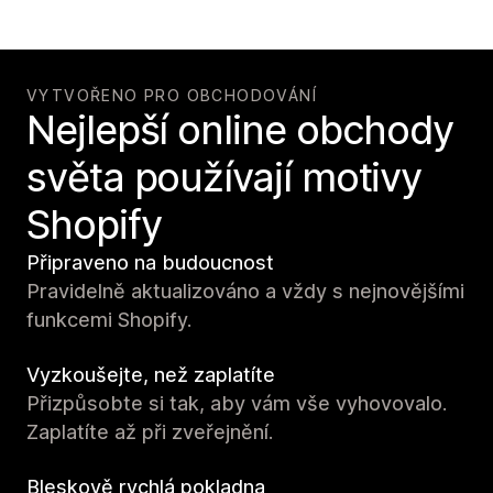
VYTVOŘENO PRO OBCHODOVÁNÍ
Nejlepší online obchody
světa používají motivy
Shopify
Připraveno na budoucnost
Pravidelně aktualizováno a vždy s nejnovějšími
funkcemi Shopify.
Vyzkoušejte, než zaplatíte
Přizpůsobte si tak, aby vám vše vyhovovalo.
Zaplatíte až při zveřejnění.
Bleskově rychlá pokladna