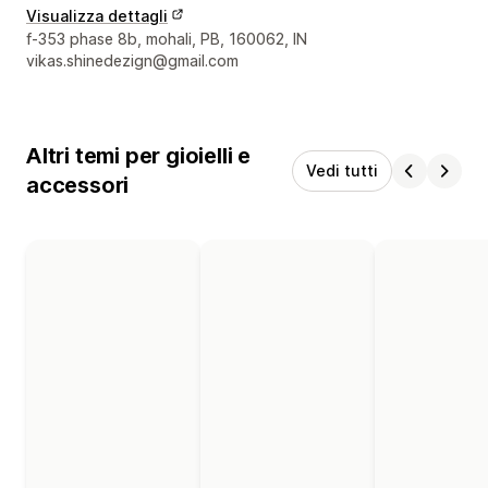
Visualizza dettagli
Recapiti del designer
f-353 phase 8b, mohali, PB, 160062, IN
vikas.shinedezign@gmail.com
Altri temi per gioielli e
Vedi tutti
accessori