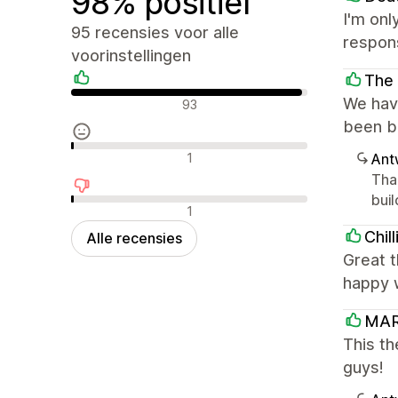
98% positief
I'm onl
95 recensies voor alle
respon
voorinstellingen
The 
Positieve recensies
We have
93
been br
Neutrale recensies
1
Ant
Tha
buil
Negatieve recensies
1
Chil
Alle recensies
Great t
happy w
MAR
This t
guys!