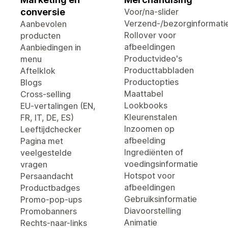
conversie
Voor/na-slider
Verzend-/bezorginformati
Aanbevolen
Rollover voor
producten
afbeeldingen
Aanbiedingen in
Productvideo's
menu
Producttabbladen
Aftelklok
Productopties
Blogs
Maattabel
Cross-selling
Lookbooks
EU-vertalingen (EN,
Kleurenstalen
FR, IT, DE, ES)
Inzoomen op
Leeftijdchecker
afbeelding
Pagina met
Ingrediënten of
veelgestelde
voedingsinformatie
vragen
Hotspot voor
Persaandacht
afbeeldingen
Productbadges
Gebruiksinformatie
Promo-pop-ups
Diavoorstelling
Promobanners
Animatie
Rechts-naar-links