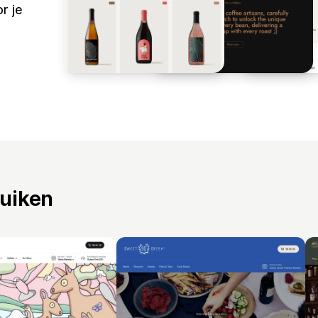
r je
ruiken