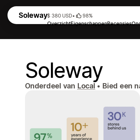
Soleway
$ 380 USD
•
98%
Overzicht
Eigenschappen
Recensies
Ond
Soleway
Onderdeel van
Local
•
Bied een na