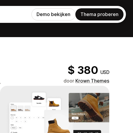
Demo bekijken
Thema proberen
$ 380
USD
.
door
Krown Themes