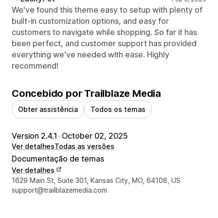
We've found this theme easy to setup with plenty of
built-in customization options, and easy for
customers to navigate while shopping. So far it has
been perfect, and customer support has provided
everything we've needed with ease. Highly
recommend!
Concebido por Trailblaze Media
Obter assistência
Todos os temas
Version 2.4.1
•
October 02, 2025
Ver detalhes
Todas as versões
Documentação de temas
Ver detalhes
Detalhes de contacto do designer
1629 Main St, Suite 301, Kansas City, MO, 64108, US
support@trailblazemedia.com