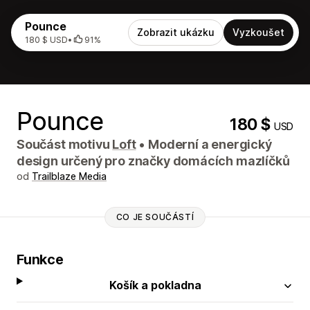
Pounce
Zobrazit ukázku
Vyzkoušet
180 $ USD
•
91%
Pounce
180 $
USD
Součást motivu
Loft
•
Moderní a energický
design určený pro značky domácích mazlíčků
od
Trailblaze Media
CO JE SOUČÁSTÍ
Funkce
Košík a pokladna