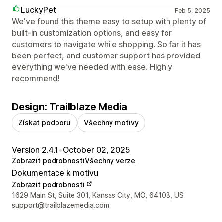
LuckyPet
Feb 5, 2025
We've found this theme easy to setup with plenty of
built-in customization options, and easy for
customers to navigate while shopping. So far it has
been perfect, and customer support has provided
everything we've needed with ease. Highly
recommend!
Design: Trailblaze Media
Získat podporu
Všechny motivy
Version 2.4.1
•
October 02, 2025
Zobrazit podrobnosti
Všechny verze
Dokumentace k motivu
Zobrazit podrobnosti
Kontaktní údaje designéra
1629 Main St, Suite 301, Kansas City, MO, 64108, US
support@trailblazemedia.com