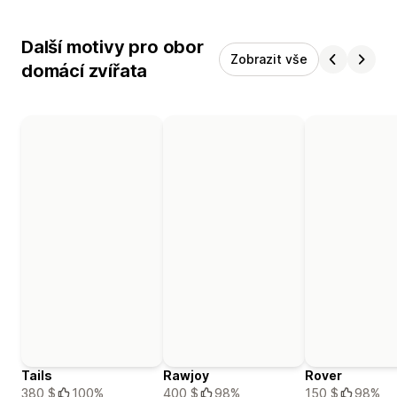
Další motivy pro obor
Zobrazit vše
domácí zvířata
Tails
Rawjoy
Rover
380 $
100%
400 $
98%
150 $
98%