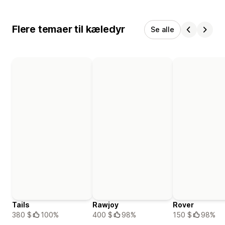
Flere temaer til kæledyr
Se alle
Tails
Rawjoy
Rover
380 $
100%
400 $
98%
150 $
98%