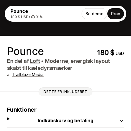
Pounce
Se demo
Prøv
180 $ USD
•
91%
Pounce
180 $
USD
En del af
Loft
•
Moderne, energisk layout
skabt til kæledyrsmærker
af
Trailblaze Media
DETTE ER INKLUDERET
Funktioner
Indkøbskurv og betaling