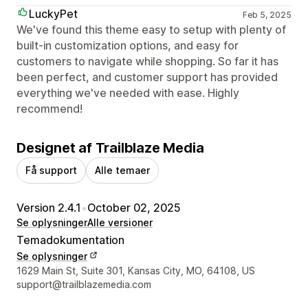
LuckyPet
Feb 5, 2025
We've found this theme easy to setup with plenty of
built-in customization options, and easy for
customers to navigate while shopping. So far it has
been perfect, and customer support has provided
everything we've needed with ease. Highly
recommend!
Designet af Trailblaze Media
Få support
Alle temaer
Version 2.4.1
•
October 02, 2025
Se oplysninger
Alle versioner
Temadokumentation
Se oplysninger
Se kontaktoplysninger
1629 Main St, Suite 301, Kansas City, MO, 64108, US
support@trailblazemedia.com