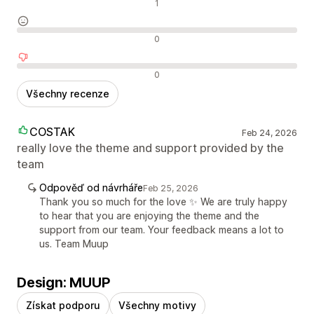
Pozitivní recenze
1
Neutrální recenze
0
Negativní recenze
0
Všechny recenze
COSTAK
Feb 24, 2026
really love the theme and support provided by the
team
Odpověď od návrháře
Feb 25, 2026
Thank you so much for the love ✨ We are truly happy
to hear that you are enjoying the theme and the
support from our team. Your feedback means a lot to
us. Team Muup
Design: MUUP
Získat podporu
Všechny motivy