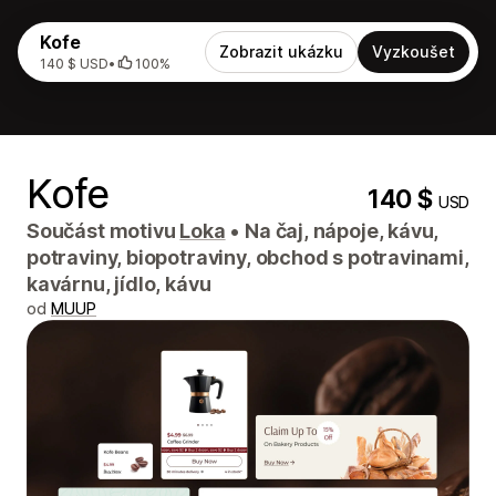
Kofe
Zobrazit ukázku
Vyzkoušet
140 $ USD
•
100%
Kofe
140 $
USD
Součást motivu
Loka
•
Na čaj, nápoje, kávu,
potraviny, biopotraviny, obchod s potravinami,
kavárnu, jídlo, kávu
od
MUUP