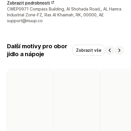
Zobrazit podrobnosti
Kontaktní údaje designéra
CWEP0971 Compass Building, Al Shohada Road,, AL Hamra
Industrial Zone-FZ, Ras Al Khaimah, RK, 00000, AE
support@muup.co
Další motivy pro obor
Zobrazit vše
jídlo a nápoje