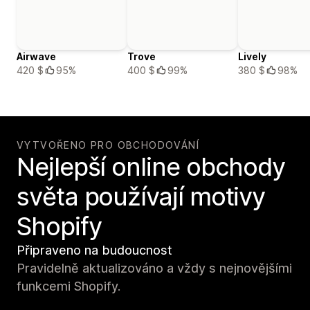
Airwave
Trove
Lively
420 $
95%
400 $
99%
380 $
98%
VYTVOŘENO PRO OBCHODOVÁNÍ
Nejlepší online obchody
světa používají motivy
Shopify
Připraveno na budoucnost
Pravidelně aktualizováno a vždy s nejnovějšími
funkcemi Shopify.