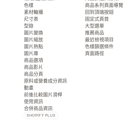
色樣
商品系列頁面導覽
素材輪播
回到頂端按鈕
尺寸表
固定式頁首
型錄
大型選單
圖片變換
推薦商品
圖片縮放
最近檢視項目
圖片熱點
色樣篩選條件
圖片庫
頁面路徑
商品選項
商品影片
商品分頁
原料或營養成分資訊
動畫
前後比較圖片滑桿
使用資訊
合併商品資訊
SHOPIFY PLUS