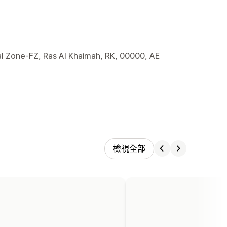
l Zone-FZ, Ras Al Khaimah, RK, 00000, AE
檢視全部