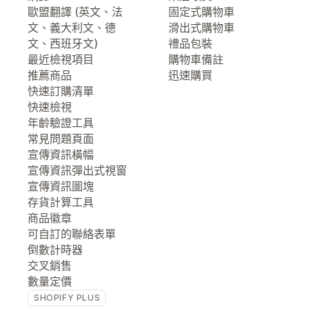
歐盟翻譯 (英文、法
固定式購物車
文、義大利文、德
滑出式購物車
文、西班牙文)
禮品包裝
最近檢視項目
購物車備註
推薦商品
迅速購買
快速訂購清單
快速檢視
年齡驗證工具
常見問題頁面
宣傳資訊橫幅
宣傳資訊彈出式視窗
宣傳資訊圖塊
存貨計算工具
商品徽章
可自訂的聯絡表單
倒數計時器
交叉銷售
數量定價
SHOPIFY PLUS