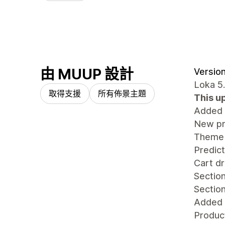
由 MUUP 設計
Version
Loka 5
取得支援
所有佈景主題
This u
Added
New pr
Theme 
Predict
Cart dr
Sectio
Section
Added 
Product