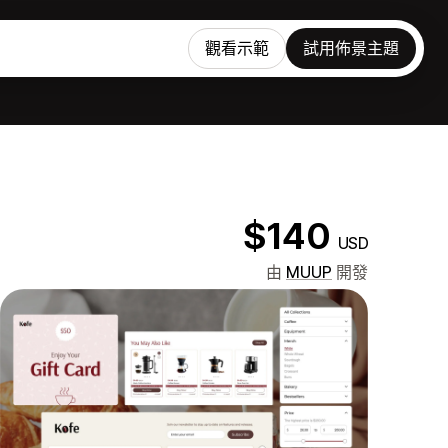
觀看示範
試用佈景主題
$140
USD
由
MUUP
開發