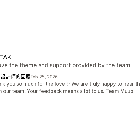
TAK
 love the theme and support provided by the team
自設計師的回覆
Feb 25, 2026
nk you so much for the love ✨ We are truly happy to hear t
m our team. Your feedback means a lot to us. Team Muup