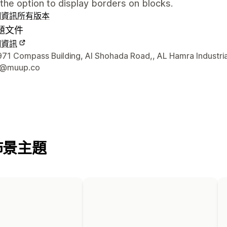
he option to display borders on blocks.
細資訊
所有版本
題文件
細資訊
聯絡詳細資訊
1 Compass Building, Al Shohada Road,, AL Hamra Industria
t@muup.co
佈景主題