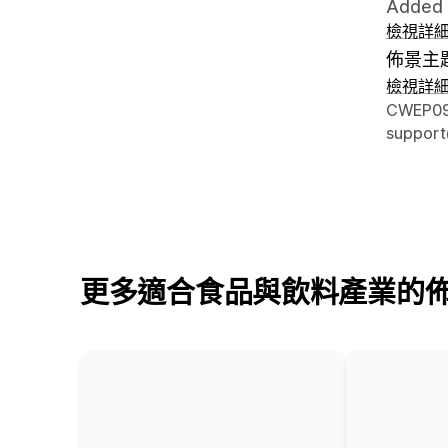
Added t
檢視詳
佈景主
檢視詳
設計者
CWEP097
suppor
更多適合食品與飲料產業的