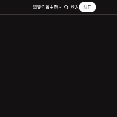
瀏覽佈景主題
登入
註冊