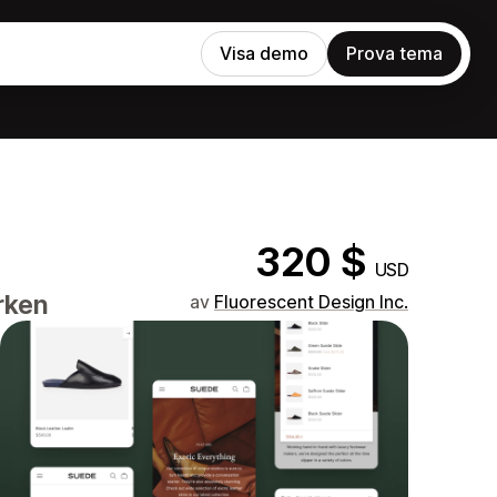
Visa demo
Prova tema
320 $
USD
rken
av
Fluorescent Design Inc.