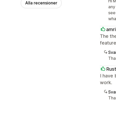
Hi 
Alla recensioner
any
see 
wha
amr
The the
feature
Sva
Tha
Rust
I have 
work.
Sva
Than