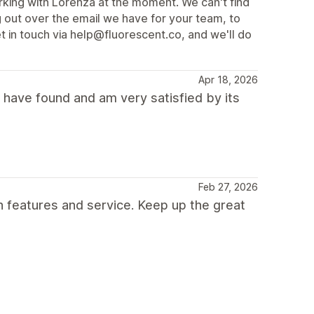
rking with Lorenza at the moment. We can't find
 out over the email we have for your team, to
et in touch via help@fluorescent.co, and we'll do
Apr 18, 2026
 have found and am very satisfied by its
Feb 27, 2026
h features and service. Keep up the great