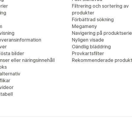
rier
Filtrering och sortering av
ing
produkter
Förbättrad sökning
m
Megameny
visning
Navigering på produktserie
leveransinformation
Nyligen visade
ver
Oändlig bläddring
östa bilder
Provkartsfilter
nser eller näringsinnehåll
Rekommenderade produkt
oks
lternativ
likar
videor
tabell