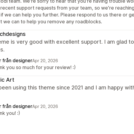
Modi team. We're sorry to hear that you're having trouble wo
 recent support requests from your team, so we're reaching
if we can help you further. Please respond to us there or g
t we can to help you remove any roadblocks.
ichdesigns
me is very good with excellent support. I am glad to
s.
r från designer
Apr 20, 2026
nk you so much for your review! :)
ic Art
been using this theme since 2021 and I am happy wit
r från designer
Apr 20, 2026
k you! :)