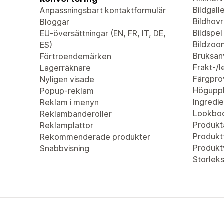
Bildgalle
Anpassningsbart kontaktformulär
Bildhovr
Bloggar
Bildspel
EU-översättningar (EN, FR, IT, DE,
Bildzoo
ES)
Bruksan
Förtroendemärken
Frakt-/
Lagerräknare
Färgpro
Nyligen visade
Höguppl
Popup-reklam
Ingredie
Reklam i menyn
Lookbo
Reklambanderoller
Produkta
Reklamplattor
Produktf
Rekommenderade produkter
Produkt
Snabbvisning
Storleks