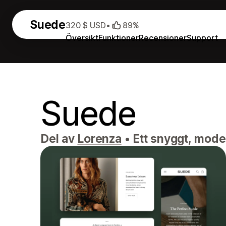
Suede
320 $ USD
•
89%
Översikt
Funktioner
Recensioner
Support
Suede
Del av
Lorenza
•
Ett snyggt, mode