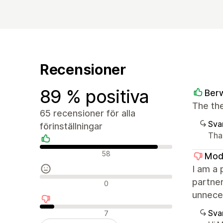
Recensioner
89 % positiva
Berw
The the
65 recensioner för alla
Sva
förinställningar
Tha
Positiva recensioner
58
Mod
I am a 
Neutrala recensioner
partne
0
unneces
Negativa recensioner
Sva
7