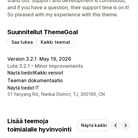
stand out. Support and development is continuous,
and if you have a question, their support time is on it!
So pleased with my experience with this theme.
Suunnitellut ThemeGoal
Saa tukea
Kaikki teemat
Version 3.2.1
•
May 19, 2026
Lute 3.2.1 – Minor Improvements
Näytä tiedot
Kaikki versiot
Teeman dokumentaatio
Näytä tiedot
Suunnittelijan yhteystiedot
51 Yanyang Rd., Nankai District, TJ, 300190, CN
Lisää teemoja
Näytä kaikki
toimialalle hyvinvointi