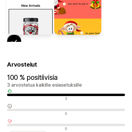
Arvostelut
100 % positiivisia
3 arvostelua kaikille esiasetuksille
Positiiviset arvostelut
3
Neutraalit arvostelut
0
Negatiiviset arvostelut
0