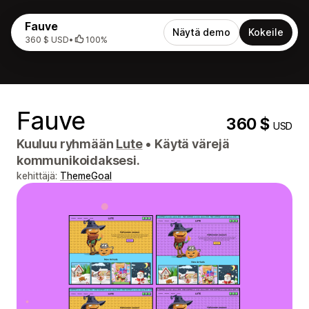
Fauve
Näytä demo
Kokeile
360 $ USD
•
100%
Fauve
360 $
USD
Kuuluu ryhmään
Lute
•
Käytä värejä
kommunikoidaksesi.
kehittäjä:
ThemeGoal