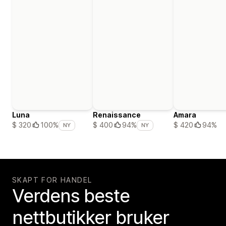
Luna
Renaissance
Amara
$ 420
94%
$ 320
100%
$ 400
94%
NY
NY
SKAPT FOR HANDEL
Verdens beste
nettbutikker bruker