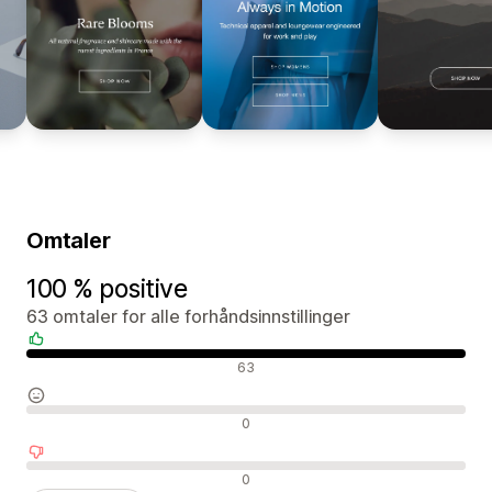
Omtaler
100 % positive
63 omtaler for alle forhåndsinnstillinger
Positive omtaler
63
Nøytrale omtaler
0
Negative omtaler
0