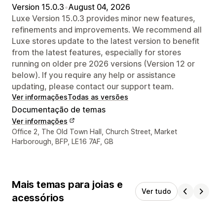
Version 15.0.3
•
August 04, 2026
Luxe Version 15.0.3 provides minor new features,
refinements and improvements. We recommend all
Luxe stores update to the latest version to benefit
from the latest features, especially for stores
running on older pre 2026 versions (Version 12 or
below). If you require any help or assistance
updating, please contact our support team.
Ver informações
Todas as versões
Documentação de temas
Ver informações
Informações de contato do designer
Office 2, The Old Town Hall, Church Street, Market
Harborough, BFP, LE16 7AF, GB
Mais temas para joias e
Ver tudo
acessórios