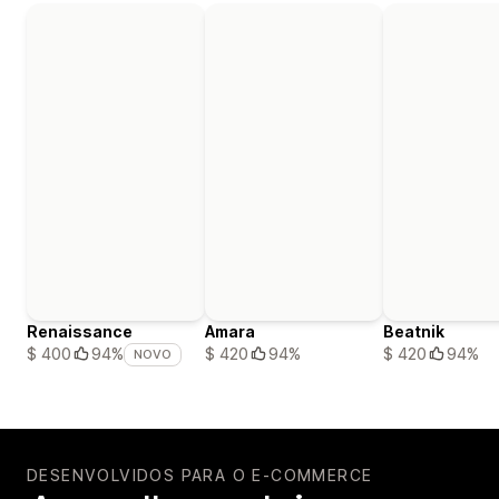
Renaissance
Amara
Beatnik
$ 420
94%
$ 420
94%
$ 400
94%
NOVO
DESENVOLVIDOS PARA O E-COMMERCE