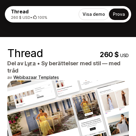
Thread
Visa demo
Prova
260 $ USD
•
100%
Thread
260 $
USD
Del av
Lyra
•
Sy berättelser med stil — med
tråd
av
Webibazaar Templates