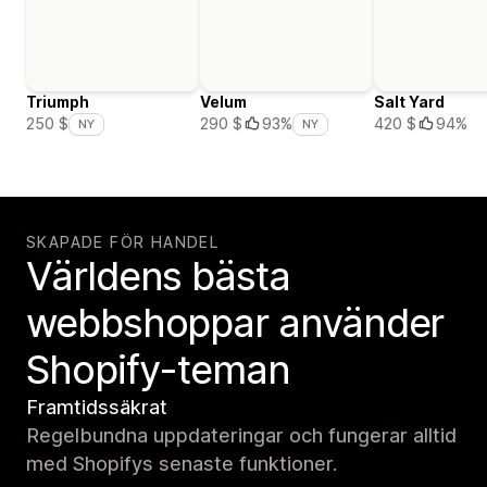
Triumph
Velum
Salt Yard
420 $
94%
250 $
290 $
93%
NY
NY
SKAPADE FÖR HANDEL
Världens bästa
webbshoppar använder
Shopify-teman
Framtidssäkrat
Regelbundna uppdateringar och fungerar alltid
med Shopifys senaste funktioner.