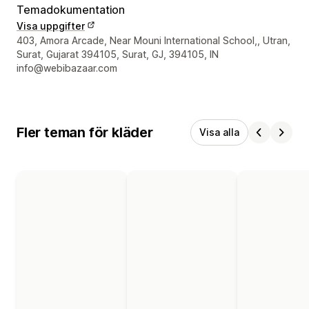
Temadokumentation
Visa uppgifter
Designerns kontaktuppgifter
403, Amora Arcade, Near Mouni International School,, Utran,
Surat, Gujarat 394105, Surat, GJ, 394105, IN
info@webibazaar.com
Fler teman för kläder
Visa alla